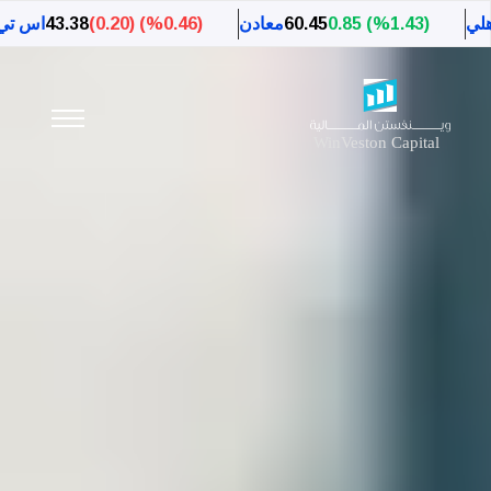
60.45
معادن
(%0.46) (0.20)
43.38
اس تي سي
(%0.88) (0.45)