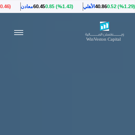
40.86
الأهلي
(%1.43) 0.85
60.45
معادن
(%0.46) (0.20)