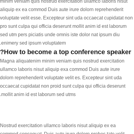
minim veniam quis nostrud exercitation ullamco laboris nisut
aliquip ex ea commod Duis aute irure dolorn reprehenderit
voluptate velit esse. Excepteur sint uda occaecat cupidatat non
pro sunt culpa qui officia deserunt mollit anim id est laborum
sed utm pers piciatis unde omnis iste dolor nat ipsum diu
enimery sed ipsum voluptatem.
How to become a top conference speaker?
Magna aliquatenim minim veniam quis nostrud
exercitation
ullamco laboris nisut
aliquip exa commod Duis aute irure
dolorn reprehenderit voluptate velit es. Excepteur sint uda
occaecat cupidatat non proid sunt culpa qui officia deserunt
mollit anim id est laborum sed utms.
Nostrud exercitation ullamco laboris nisut aliquip ex ea
commod consequat. Duis aute irure dolorn prehes tate velit