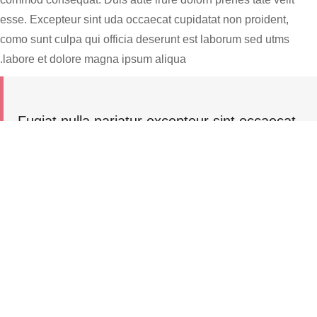
esse. Excepteur sint uda occaecat cupidatat non proident,
como sunt culpa qui officia deserunt est laborum sed utms
labore et dolore magna ipsum aliqua.
Fugiat nulla pariatur excepteur sint occaecat
cupidatat non proident euntin culp qui officia
deserunt mollit anim idm esta laborum sed
perspiciatis.
Tim H. Berton
Lorem ipsum dolor sit amet, consectetur adipisicing elitm sed
do eiusmod tempor incididunt ut labore magna aliquatenim
minim veniam quis nostrud exercitation ullamco laboris nisut
aliquip ex ea commod Duis aute irure dolorn reprehenderit